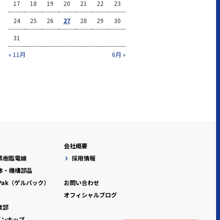
17
18
19
20
21
22
23
24
25
26
27
28
29
30
31
« 11月
6月 »
会社概要
素樹脂電線
採用情報
体・機構部品
-Pak（ゲルパック）
お問い合わせ
オフィシャルブログ
業部
インナップ