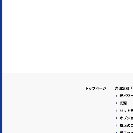
トップページ
光測定器「P
光パワ
光源
セット
オプシ
校正の
光ファ