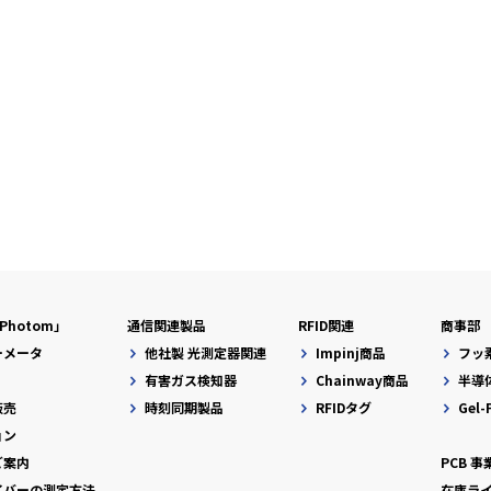
hotom」
通信関連製品
RFID関連
商事部
ーメータ
他社製 光測定器関連
Impinj商品
フッ
有害ガス検知器
Chainway商品
半導
販売
時刻同期製品
RFIDタグ
Gel
ョン
ご案内
PCB 事
イバーの測定方法
在庫ラ